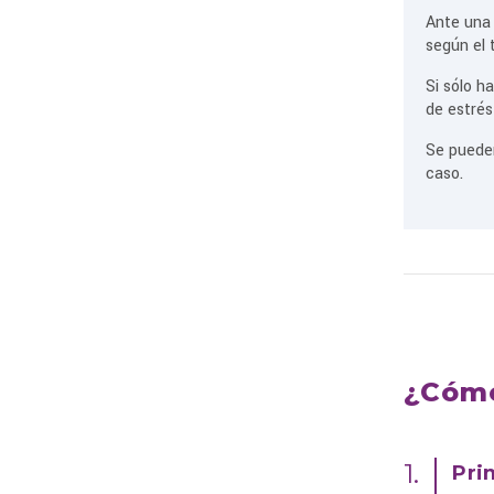
Ante una 
según el 
Si sólo h
de estrés
Se pueden
caso.
¿Cómo
1.
Pri