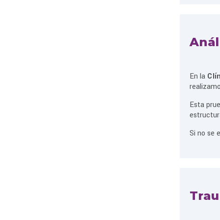
Anál
En la
Clí
realizam
Esta prue
estructur
Si no se 
Trau