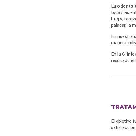
La
odontol
todas las e
Lugo
, reali
paladar, la m
En nuestra
manera indiv
En la
Clíni
resultado en
TRATAM
El objetivo 
satisfacción