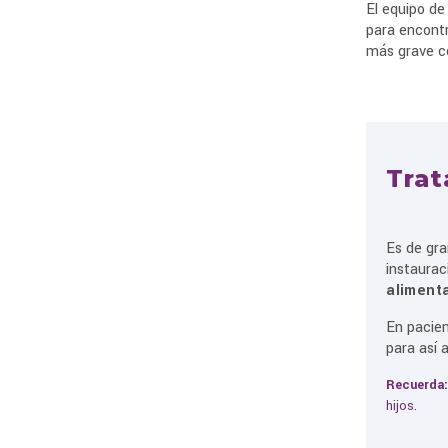
El equipo de
para encontr
más grave co
Trat
Es de gra
instaurac
aliment
En pacien
para así 
Recuerda
hijos.