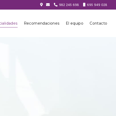
982 245 698
695 949 028
ialidades
Recomendaciones
El equipo
Contacto